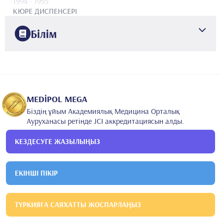
1994
- 1995
КЮРЕ ДИСПЕНСЕРІ
Білім
1994
Улудаг университетінің медицина факультеті
Медициналық білім беру
2003
Стамбул университетінің Черрахпаша медицина
MEDİPOL MEGA
факультеті
Микробиология және клиникалық
Біздің ұйым Академиялық Медицина Орталық
микробиология
Ауруханасы ретінде JCI аккредитациясын алды.
КЕЗДЕСУГЕ ЖАЗЫЛЫҢЫЗ
ЕКІНШІ ПІКІР
ТҮРКИЯҒА САЯХАТТЫ ЖОСПАРЛАҢЫЗ