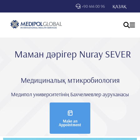
ҚАЗАҚ
+90 444 00 96
Маман дәрігер Nuray SEVER
Медициналық мтикробиология
Медипол университетінің Бахчелиевлер ауруханасы
Make an
Appointment