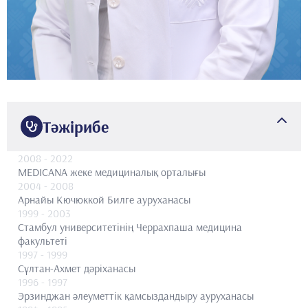
Тәжірибе
2008
- 2022
MEDICANA жеке медициналық орталығы
2004
- 2008
Арнайы Кючюккой Билге ауруханасы
1999
- 2003
Стамбул университетінің Черрахпаша медицина
факультеті
1997
- 1999
Сұлтан-Ахмет дәріханасы
1996
- 1997
Эрзинджан әлеуметтік қамсыздандыру ауруханасы