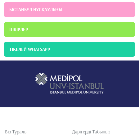
ЫСТАНБҰЛ НҰСҚАУЛЫҒЫ
ПІКІРЛЕР
ТІКЕЛЕЙ WHATSAPP
Біз Туралы
Дәрігерді Табыңыз