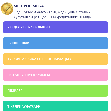
MEDİPOL MEGA
Біздің ұйым Академиялық Медицина Орталық
Ауруханасы ретінде JCI аккредитациясын алды.
КЕЗДЕСУГЕ ЖАЗЫЛЫҢЫЗ
ЕКІНШІ ПІКІР
ТҮРКИЯҒА САЯХАТТЫ ЖОСПАРЛАҢЫЗ
ЫСТАНБҰЛ НҰСҚАУЛЫҒЫ
ПІКІРЛЕР
ТІКЕЛЕЙ WHATSAPP