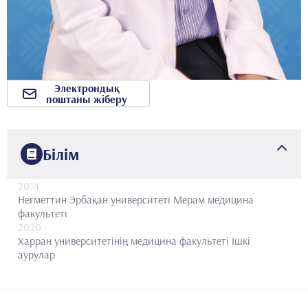
Электрондық
поштаны жіберу
Білім
2014
Неғметтин Эрбақан университеті
Мерам медицина
факультеті
2020
Харран университетінің медицина факультеті
Ішкі
аурулар