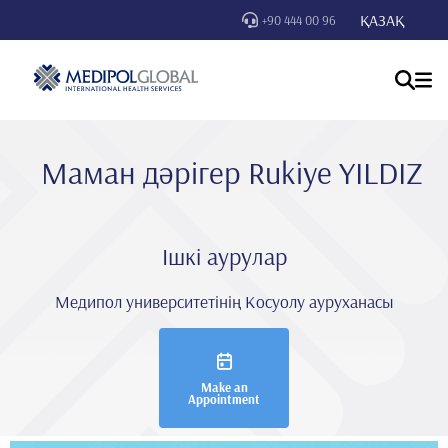
ҚАЗАҚ
+90 444 00 96
Маман дәрігер Ruki̇ye YILDIZ
Ішкі аурулар
Медипол университетінің Косуолу ауруханасы
Make an
Appointment