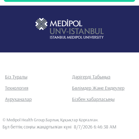
Біз Туралы
Дәрігерді Табыңыз
Технология
Бөлімдер Және Емдеулер
Ауруханалар
Бізбен хабарласыңы
©
Medipol Health Group.Барлық Құқықтар Қорғалған
.
Бұл беттің соңғы жаңартылған күні
8/7/2026 6:46:38 AM