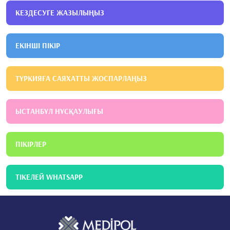
КЕЗДЕСУГЕ ЖАЗЫЛЫҢЫЗ
ЕКІНШІ ПІКІР
ТҮРКИЯҒА САЯХАТТЫ ЖОСПАРЛАҢЫЗ
ЫСТАНБҰЛ НҰСҚАУЛЫҒЫ
ПІКІРЛЕР
ТІКЕЛЕЙ WHATSAPP