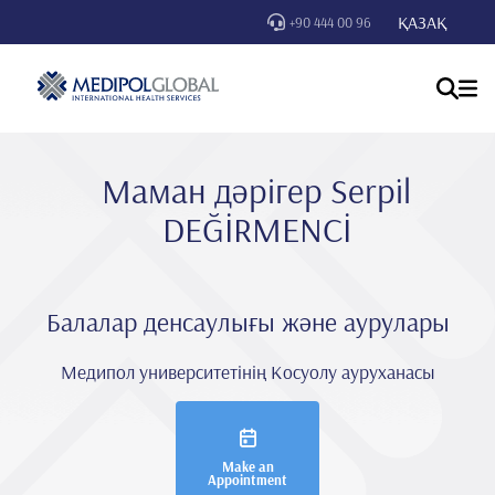
ҚАЗАҚ
+90 444 00 96
Маман дәрігер Serpi̇l
DEĞİRMENCİ
Балалар денсаулығы және аурулары
Медипол университетінің Косуолу ауруханасы
Make an
Appointment