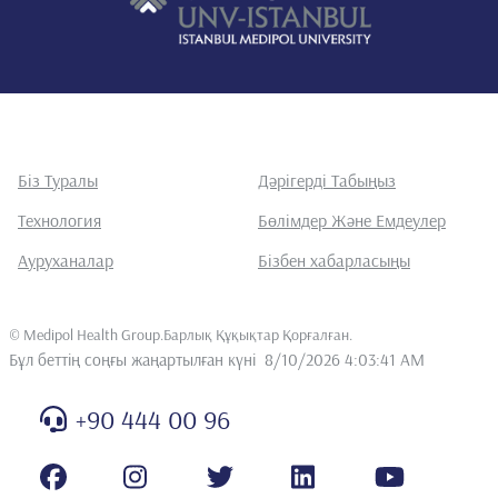
Біз Туралы
Дәрігерді Табыңыз
Технология
Бөлімдер Және Емдеулер
Ауруханалар
Бізбен хабарласыңы
©
Medipol Health Group.Барлық Құқықтар Қорғалған
.
Бұл беттің соңғы жаңартылған күні
8/10/2026 4:03:41 AM
+90 444 00 96