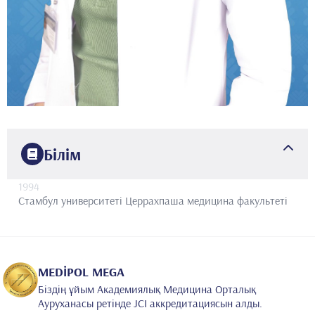
Білім
1994
Стамбул университеті
Церрахпаша медицина факультеті
MEDİPOL MEGA
Біздің ұйым Академиялық Медицина Орталық
Ауруханасы ретінде JCI аккредитациясын алды.