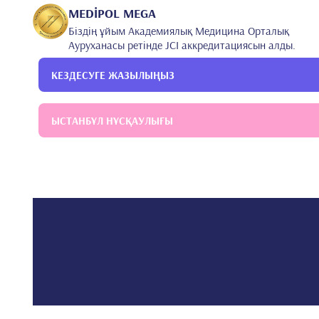
2014
MEDİPOL MEGA
Аднан Мәндәрәс университетінің медицина факульт
Біздің ұйым Академиялық Медицина Орталық
Ауруханасы ретінде JCI аккредитациясын алды.
КЕЗДЕСУГЕ ЖАЗЫЛЫҢЫЗ
ЫСТАНБҰЛ НҰСҚАУЛЫҒЫ