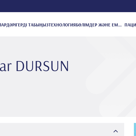
ЛАР
ДӘРІГЕРДІ ТАБЫҢЫЗ
ТЕХНОЛОГИЯ
БӨЛІМДЕР ЖӘНЕ ЕМДЕУЛЕР
i̇ar DURSUN