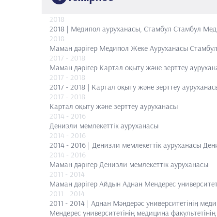
2018
2018 | Медипол ауруханасы, Стамбул
Стамбул Мед
2018
Маман дәрігер
Медипол Жеке Ауруханасы Стамбу
2017
- 2018
Маман дәрігер
Картал оқыту және зерттеу аурухан
2017
- 2018
2017 - 2018 | Картал оқыту және зерттеу ауруханас
2017
- 2018
Картал оқыту және зерттеу ауруханасы
2014
- 2016
Денизли мемлекеттік ауруханасы
2014
- 2016
2014 - 2016 | Денизли мемлекеттік ауруханасы
Ден
2014
- 2016
Маман дәрігер
Денизли мемлекеттік ауруханасы
2011
- 2014
Маман дәрігер
Айдын Аднан Мендерес университет
2011
- 2014
2011 - 2014 | Аднан Мәндерәс университетінің мед
Мендерес университетінің медицина факультетінің