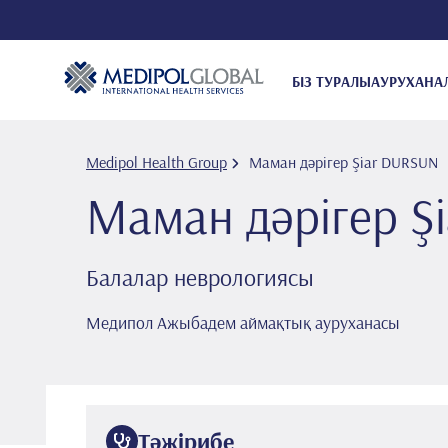
БІЗ ТУРАЛЫ
АУРУХАНА
Medipol Health Group
Маман дәрігер Şi̇ar DURSUN
Маман дәрігер Ş
Балалар неврологиясы
Медипол Ажыбадем аймақтық ауруханасы
Тәжірибе