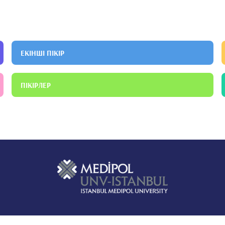
еті
Балалар неврологиясының тар мамандығы
ЕКІНШІ ПІКІР
ПІКІРЛЕР