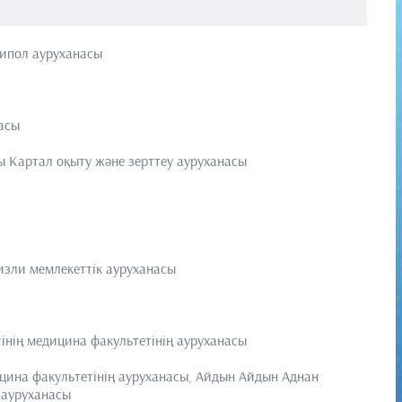
ипол ауруханасы
л
асы
ы
Картал оқыту және зерттеу ауруханасы
изли мемлекеттік ауруханасы
інің медицина факультетінің ауруханасы
ицина факультетінің ауруханасы, Айдын
Айдын Аднан
 ауруханасы