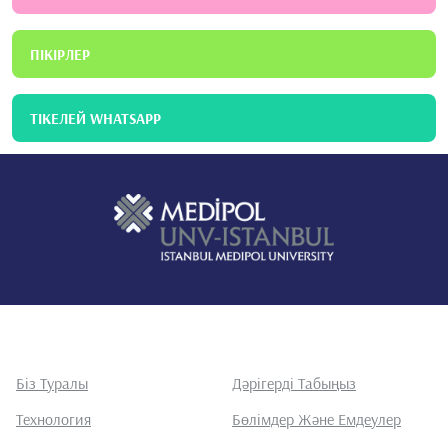
ПІКІРЛЕР
ТІКЕЛЕЙ WHATSAPP
Біз Туралы
Дәрігерді Табыңыз
Технология
Бөлімдер Және Емдеулер