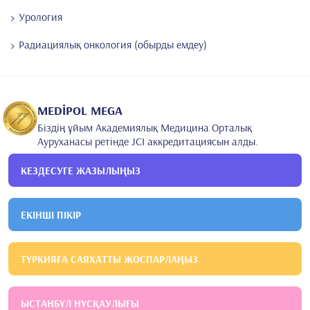
Урология
Радиациялық онкология (обырды емдеу)
MEDİPOL MEGA
Біздің ұйым Академиялық Медицина Орталық
Ауруханасы ретінде JCI аккредитациясын алды.
КЕЗДЕСУГЕ ЖАЗЫЛЫҢЫЗ
ЕКІНШІ ПІКІР
ТҮРКИЯҒА САЯХАТТЫ ЖОСПАРЛАҢЫЗ
ЫСТАНБҰЛ НҰСҚАУЛЫҒЫ