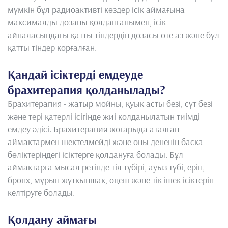
мүмкін бұл радиоактивті көздер ісік аймағына
максималды дозаны қолданғанымен, ісік
айналасындағы қатты тіндердің дозасы өте аз және бұл
қатты тіндер қорғалған.
Қандай ісіктерді емдеуде
брахитерапия қолданылады?
Брахитерапия - жатыр мойны, қуық асты безі, сүт безі
және тері қатерлі ісігінде жиі қолданылатын тиімді
емдеу әдісі. Брахитерапия жоғарыда аталған
аймақтармен шектелмейді және оны дененің басқа
бөліктеріндегі ісіктерге қолдануға болады. Бұл
аймақтарға мысал ретінде тіл түбірі, ауыз түбі, ерін,
бронх, мұрын жұтқыншақ, өңеш және тік ішек ісіктерін
келтіруге болады.
Қолдану аймағы