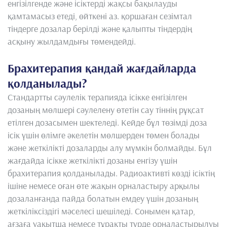
енгізілгенде және ісіктерді жақсы бақылауды
қамтамасыз етеді, өйткені аз. қоршаған сезімтал
тіндерге дозалар берілді және қалыпты тіндердің
асқыну жылдамдығы төмендейді.
Брахитерапия қандай жағдайларда
қолданылады?
Стандартты сәулелік терапияда ісікке енгізілген
дозаның мөлшері сәулелену өтетін сау тіннің рұқсат
етілген дозасымен шектеледі. Кейде бұл төзімді доза
ісік үшін өлімге әкелетін мөлшерден төмен болады
және жеткілікті дозаларды алу мүмкін болмайды. Бұл
жағдайда ісікке жеткілікті дозаны енгізу үшін
брахитерапия қолданылады. Радиоактивті көзді ісіктің
ішіне немесе оған өте жақын орналастыру арқылы
дозаланғанда пайда болатын емдеу үшін дозаның
жеткіліксіздігі мәселесі шешіледі. Сонымен қатар,
ағзаға уақытша немесе тұрақты түрде орналастырылуы