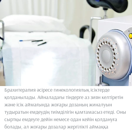
Брахитерапия әсіресе гинекологиялық ісіктерде
қолданылады. Айналадағы тіндерге аз зиян келтіретін
және ісік аймағында жоғары дозаның жиналуын
тудыратын емдеудің тиімділігін қамтамасыз етеді. Оны
сыртқы емдеуге дейін немесе одан кейін қолдануға
болады, ал жоғары дозалар жергілікті аймаққа