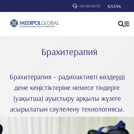
ҚАЗАҚ
+90 444 00 96
Брахитерапия
Брахитерапия – радиоактивті көздерді
дене кеңістіктеріне немесе тіндерге
(уақытша) ауыстыру арқылы жүзеге
асырылатын сәулелену технологиясы.